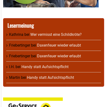
Lesermeinung
Kathrina
bei
Wer vermisst eine Schildkröte?
Friebertinger
bei
Daxenfeuer wieder erlaubt
Friebertinger
bei
Daxenfeuer wieder erlaubt
I.H.
bei
Handy statt Aufsichtspflicht
Martin
bei
Handy statt Aufsichtspflicht