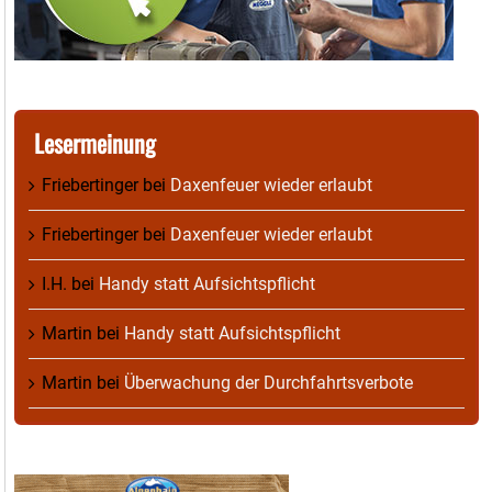
Lesermeinung
Friebertinger
bei
Daxenfeuer wieder erlaubt
Friebertinger
bei
Daxenfeuer wieder erlaubt
I.H.
bei
Handy statt Aufsichtspflicht
Martin
bei
Handy statt Aufsichtspflicht
Martin
bei
Überwachung der Durchfahrtsverbote