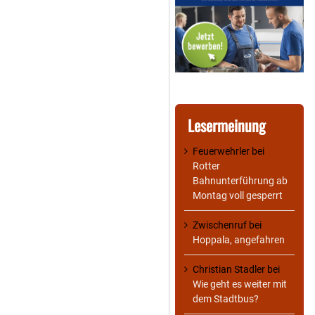
Lesermeinung
Feuerwehrler
bei
Rotter
Bahnunterführung ab
Montag voll gesperrt
Zwischenruf
bei
Hoppala, angefahren
Christian Stadler
bei
Wie geht es weiter mit
dem Stadtbus?