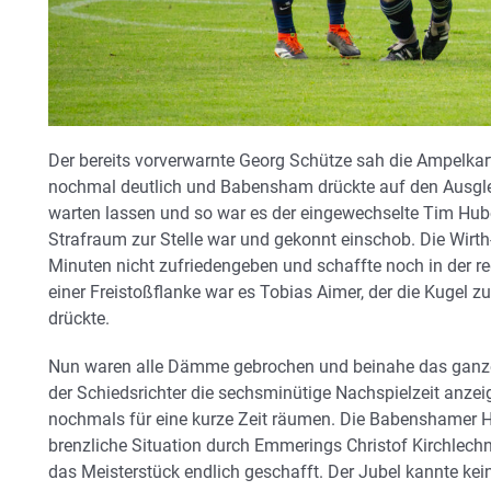
Der bereits vorverwarnte Georg Schütze sah die Ampelkarte
nochmal deutlich und Babensham drückte auf den Ausgleic
warten lassen und so war es der eingewechselte Tim Hub
Strafraum zur Stelle war und gekonnt einschob. Die Wirth
Minuten nicht zufriedengeben und schaffte noch in der reg
einer Freistoßflanke war es Tobias Aimer, der die Kugel z
drückte.
Nun waren alle Dämme gebrochen und beinahe das ganz
der Schiedsrichter die sechsminütige Nachspielzeit anzei
nochmals für eine kurze Zeit räumen. Die Babenshamer H
brenzliche Situation durch Emmerings Christof Kirchlec
das Meisterstück endlich geschafft. Der Jubel kannte ke