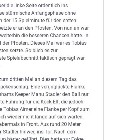
 die linke Seite ordentlich ins
ese stürmische Anfangsphase ohne
n der 15 Spielminute für den ersten
etzte er an den Pfosten. Von nun an war
eiterhin die besseren Chancen hatte. In
l der Pfosten. Dieses Mal war es Tobias
ten setzte. So blieb es zur
e Spielabschnitt taktisch geprägt war,
.
zum dritten Mal an diesem Tag das
ckenschlag. Eine verunglückte Flanke
shams Keeper Manu Stadler den Ball nur
 Führung für die Köck-Elf, die jedoch
ete Tobias Aimer eine Flanke per Kopf zum
ch wieder nicht lange auf sich warten,
abermals in Front. Aus rund 20 Meter
er Stadler hinweg ins Tor. Nach dem
n härter geführt. Dies hatte zur Folge,