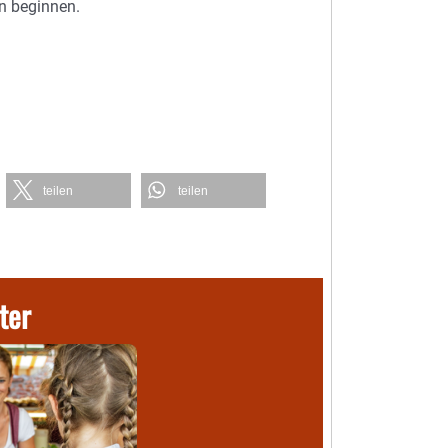
n beginnen.
teilen
teilen
ter