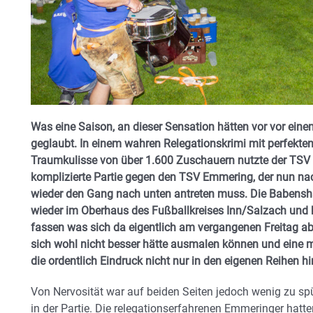
Was eine Saison, an dieser Sensation hätten vor vor eine
geglaubt. In einem wahren Relegationskrimi mit perfek
Traumkulisse von über 1.600 Zuschauern nutzte der TSV
komplizierte Partie gegen den TSV Emmering, der nun nac
wieder den Gang nach unten antreten muss. Die Babensh
wieder im Oberhaus des Fußballkreises Inn/Salzach und 
fassen was sich da eigentlich am vergangenen Freitag abg
sich wohl nicht besser hätte ausmalen können und eine m
die ordentlich Eindruck nicht nur in den eigenen Reihen hi
Von Nervosität war auf beiden Seiten jedoch wenig zu s
in der Partie. Die relegationserfahrenen Emmeringer hatt