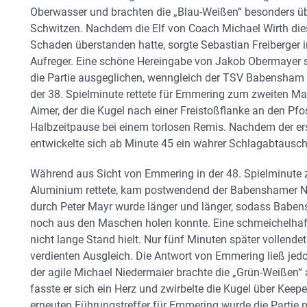
Oberwasser und brachten die „Blau-Weißen“ besonders über
Schwitzen. Nachdem die Elf von Coach Michael Wirth di
Schaden überstanden hatte, sorgte Sebastian Freiberger i
Aufreger. Eine schöne Hereingabe von Jakob Obermayer s
die Partie ausgeglichen, wenngleich der TSV Babensham w
der 38. Spielminute rettete für Emmering zum zweiten Ma
Aimer, der die Kugel nach einer Freistoßflanke an den Pfos
Halbzeitpause bei einem torlosen Remis. Nachdem der erst
entwickelte sich ab Minute 45 ein wahrer Schlagabtausch
Während aus Sicht von Emmering in der 48. Spielminute 
Aluminium rettete, kam postwendend der Babenshamer Na
durch Peter Mayr wurde länger und länger, sodass Baben
noch aus den Maschen holen konnte. Eine schmeichelhafte
nicht lange Stand hielt. Nur fünf Minuten später vollend
verdienten Ausgleich. Die Antwort von Emmering ließ jedo
der agile Michael Niedermaier brachte die „Grün-Weißen“ 
fasste er sich ein Herz und zwirbelte die Kugel über Keep
erneuten Führungstreffer für Emmering wurde die Partie nu