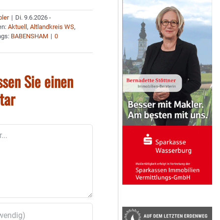
bler
|
Di. 9.6.2026 -
en:
Aktuell
,
Altlandkreis WS
,
ags:
BABENSHAM
|
0
ssen Sie einen
tar