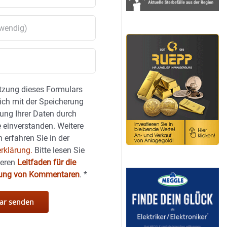
tzung dieses Formulars
sich mit der Speicherung
ung Ihrer Daten durch
 einverstanden. Weitere
 erfahren Sie in der
rklärung.
Bitte lesen Sie
seren
Leitfaden für die
hung von Kommentaren
.
*