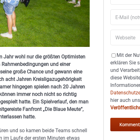
Mit der Nu
m Jahr wohl nur die größten Optimisten
erklären Sie 
ten Rahmenbedingungen und einer
und Verarbeit
 seine große Chance und gewann eine
diese Website
h acht Jahren Kreisligazugehörigkeit
Informationen
amer hingegen spielen nach 20 Jahren
Datenschutze
können immer noch nicht so richtig
hier auch un
espielt hatte. Ein Spielverlauf, den man
Veröffentlic
itgereiste Fanfront „Die Blaue Meute“,
nterlassen hatte.
püren und so kamen beide Teams schnell
en im Laufe der ersten Minuten etwas