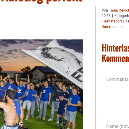
Von
Tanja Geido
10:36
|
Kategori
Heimatsport
|
T
Kommentare
Hinterla
Kommen
Kommentar