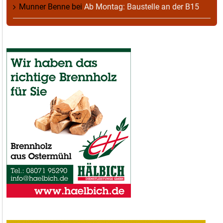
Munner Benne
bei
Ab Montag: Baustelle an der B15