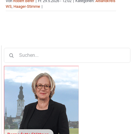
Von
Robert Berer
|
Fr. 29.5.2026 - 12:02
|
Kategorien:
Altlandkreis
WS
,
Haager-Stimme
|
Suche
nach: