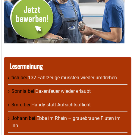
Lesermeinung
fish
bei
132 Fahrzeuge mussten wieder umdrehen
Sonnia
bei
Daxenfeuer wieder erlaubt
3mrd
bei
Handy statt Aufsichtspflicht
Johann
bei
Ebbe im Rhein – grauebraune Fluten im
Inn