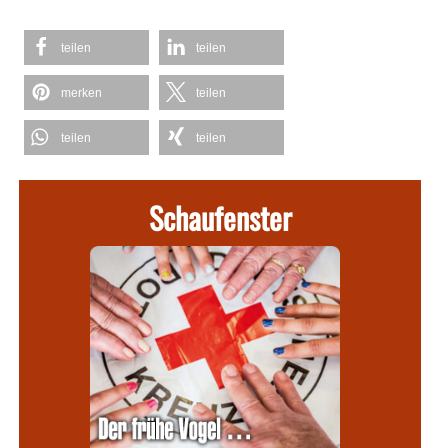
teilen
teilen
merken
teilen
teilen
teilen
Schaufenster