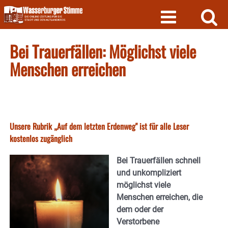
Skip
to
content
Bei Trauerfällen: Möglichst viele
Menschen erreichen
Unsere Rubrik „Auf dem letzten Erdenweg" ist für alle Leser
kostenlos zugänglich
Bei Trauerfällen schnell
und unkompliziert
möglichst viele
Menschen erreichen, die
dem oder der
Verstorbene