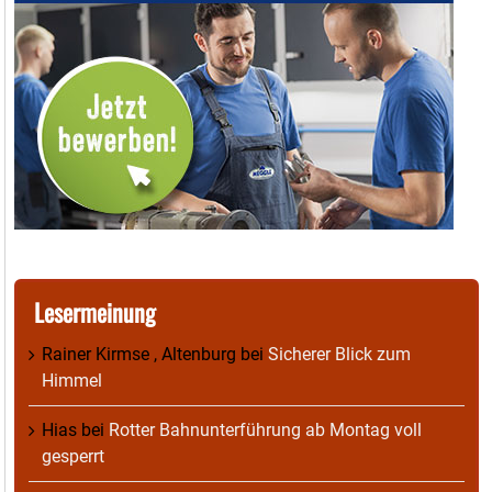
Lesermeinung
Rainer Kirmse , Altenburg
bei
Sicherer Blick zum
Himmel
Hias
bei
Rotter Bahnunterführung ab Montag voll
gesperrt