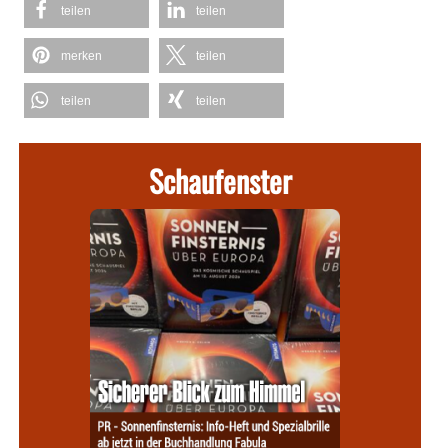
teilen
teilen
merken
teilen
teilen
teilen
Schaufenster