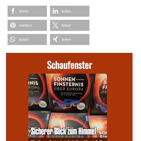
teilen
teilen
merken
teilen
teilen
teilen
Schaufenster