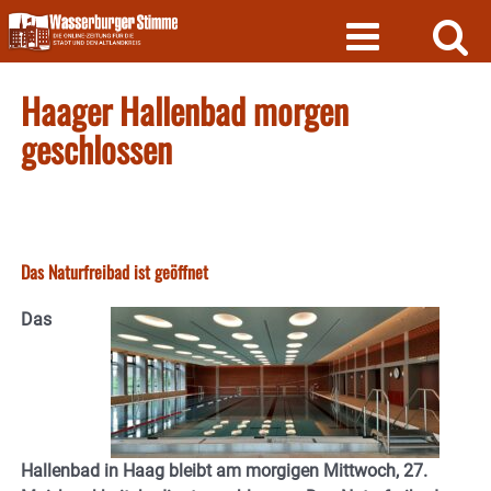
Skip
to
content
Haager Hallenbad morgen
geschlossen
Das Naturfreibad ist geöffnet
Das
Hallenbad in Haag bleibt am morgigen Mittwoch, 27.