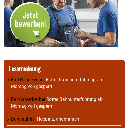
Lesermeinung
Karl Ranseier
bei
Rotter Bahnunterführung ab
Montag voll gesperrt
Der Anmerker
bei
Rotter Bahnunterführung ab
Montag voll gesperrt
Durchruf
bei
Hoppala, angefahren