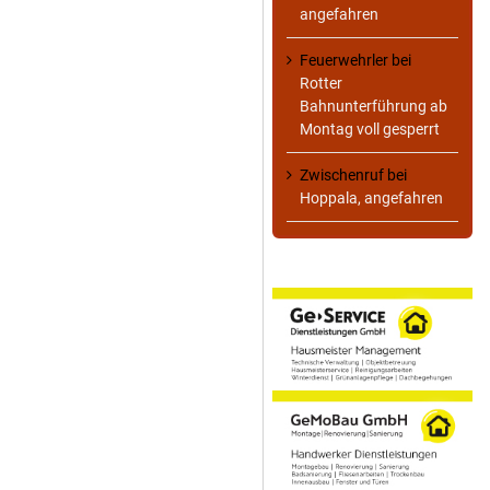
angefahren
Feuerwehrler
bei
Rotter
Bahnunterführung ab
Montag voll gesperrt
Zwischenruf
bei
Hoppala, angefahren