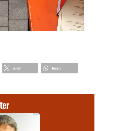
teilen
teilen
ter