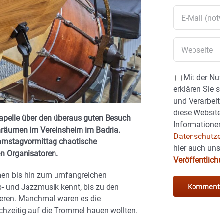
Mit der Nu
erklären Sie 
und Verarbeit
diese Website
kapelle über den überaus guten Besuch
Informationen
enräumen im Vereinsheim im Badria.
Datenschutze
Samstagvormittag chaotische
hier auch un
en Organisatoren.
Veröffentlic
rmen bis hin zum umfangreichen
- und Jazzmusik kennt, bis zu den
eren. Manchmal waren es die
ichzeitig auf die Trommel hauen wollten.