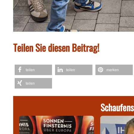
Teilen Sie diesen Beitrag!
teilen
teilen
merken
teilen
Schaufens