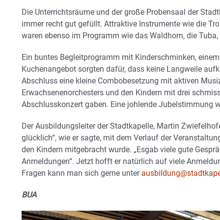
Die Unterrichtsräume und der große Probensaal der Stad
immer recht gut gefüllt. Attraktive Instrumente wie die T
waren ebenso im Programm wie das Waldhorn, die Tuba, d
Ein buntes Begleitprogramm mit Kinderschminken, einem
Kuchenangebot sorgten dafür, dass keine Langweile auf
Abschluss eine kleine Combobesetzung mit aktiven Musi
Erwachsenenorchesters und den Kindern mit drei schmis
Abschlusskonzert gaben. Eine johlende Jubelstimmung w
Der Ausbildungsleiter der Stadtkapelle, Martin Zwiefelho
glücklich“, wie er sagte, mit dem Verlauf der Veranstaltu
den Kindern mitgebracht wurde. „Esgab viele gute Gesprä
Anmeldungen“. Jetzt hofft er natürlich auf viele Anmeldun
Fragen kann man sich gerne unter
ausbildung@stadtkape
BUA