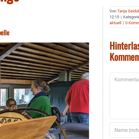
Von
Tanja Geido
12:15
|
Kategori
aktuell
|
0 Komm
elle
Hinterla
Kommen
Kommentar