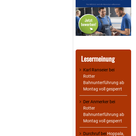
Lesermeinung
Karl Ranseier
bei
Rotter
Bahnunterführung ab
Montag voll gesperrt
Der Anmerker
bei
Rotter
Bahnunterführung ab
Montag voll gesperrt
Durchruf
bei
Hoppala,