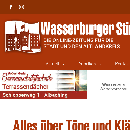
Skip
Facebook
Instagram
to
content
Aktuell
Rubriken
Kontakt
Alles über Töne und Kl