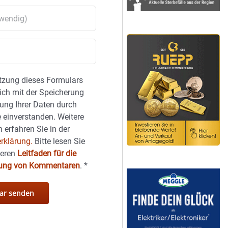
tzung dieses Formulars
sich mit der Speicherung
ung Ihrer Daten durch
 einverstanden. Weitere
 erfahren Sie in der
rklärung.
Bitte lesen Sie
seren
Leitfaden für die
hung von Kommentaren
.
*