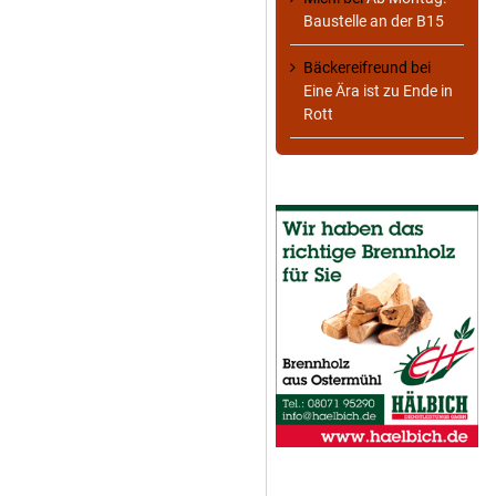
Baustelle an der B15
Bäckereifreund
bei
Eine Ära ist zu Ende in
Rott