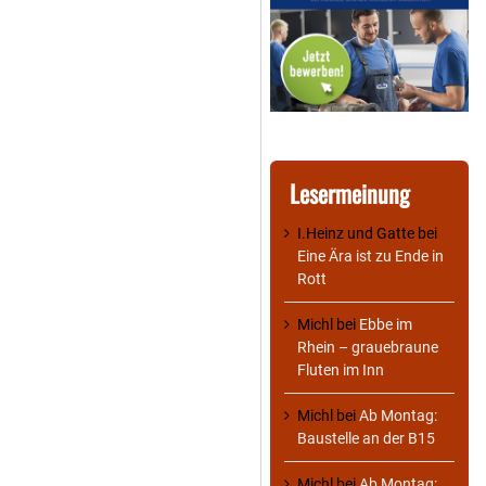
Lesermeinung
I.Heinz und Gatte
bei
Eine Ära ist zu Ende in
Rott
Michl
bei
Ebbe im
Rhein – grauebraune
Fluten im Inn
Michl
bei
Ab Montag:
Baustelle an der B15
Michl
bei
Ab Montag: