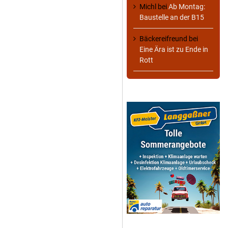
Michl
bei
Ab Montag:
Baustelle an der B15
Bäckereifreund
bei
Eine Ära ist zu Ende in
Rott