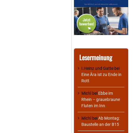
Lesermeinung
I.Heinz und Gatte
bei
Eine Ära ist zu Ende in
Rott
Michl
bei
Ebbe im
Rhein – grauebraune
Fluten im Inn
Michl
bei
Ab Montag:
Baustelle an der B15