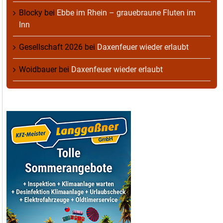
Blocky
bei
Ebbe im Rhein – grauebraune Fluten im
Inn
Gesellschaft 2026
bei
Daxenfeuer wieder erlaubt
Woidbauer
bei
Daxenfeuer wieder erlaubt