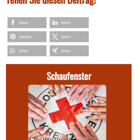
teilen
teilen
merken
teilen
teilen
teilen
Schaufenster