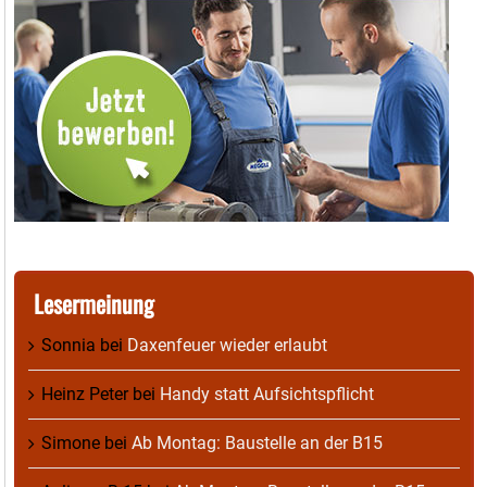
Lesermeinung
Sonnia
bei
Daxenfeuer wieder erlaubt
Heinz Peter
bei
Handy statt Aufsichtspflicht
Simone
bei
Ab Montag: Baustelle an der B15