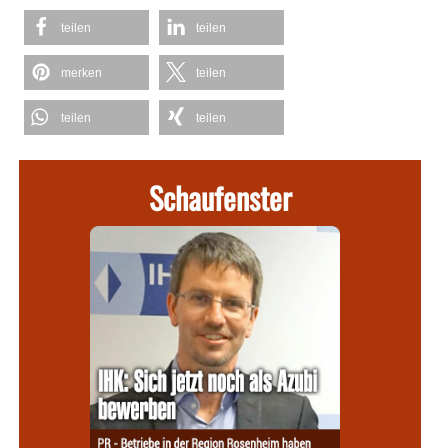
teilen
teilen
merken
teilen
teilen
teilen
Schaufenster