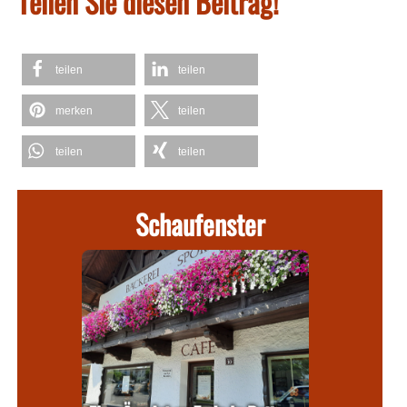
Teilen Sie diesen Beitrag!
teilen
teilen
merken
teilen
teilen
teilen
Schaufenster