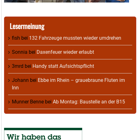
Lesermeinung
fish
bei
132 Fahrzeuge mussten wieder umdrehen
Sonnia
bei
Daxenfeuer wieder erlaubt
3mrd
bei
Handy statt Aufsichtspflicht
Johann
bei
Ebbe im Rhein – grauebraune Fluten im
Inn
Munner Benne
bei
Ab Montag: Baustelle an der B15