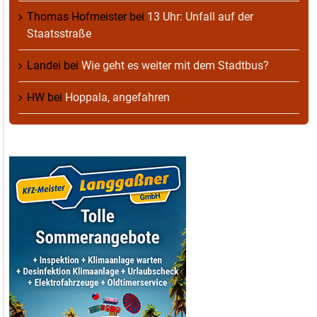
Thomas Hofmeister
bei
13 Uhr: Unfall auf der
Staatsstraße
Landei
bei
Wie geht es weiter mit dem Stadtbus?
HW
bei
Hoppala, angefahren