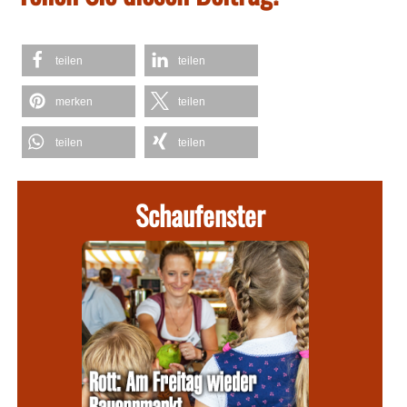
teilen
teilen
merken
teilen
teilen
teilen
Schaufenster