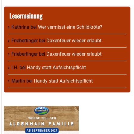
Lesermeinung
Kathrina
bei
Wer vermisst eine Schildkröte?
Friebertinger
bei
Daxenfeuer wieder erlaubt
Friebertinger
bei
Daxenfeuer wieder erlaubt
I.H.
bei
Handy statt Aufsichtspflicht
Martin
bei
Handy statt Aufsichtspflicht