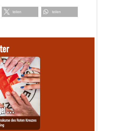
teilen
teilen
ter