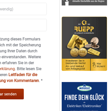
tzung dieses Formulars
sich mit der Speicherung
ung Ihrer Daten durch
 einverstanden. Weitere
 erfahren Sie in der
rklärung.
Bitte lesen Sie
seren
Leitfaden für die
hung von Kommentaren
.
*