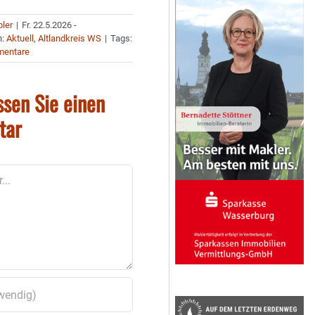
bler
|
Fr. 22.5.2026 -
n:
Aktuell
,
Altlandkreis WS
|
Tags:
mentare
ssen Sie einen
tar