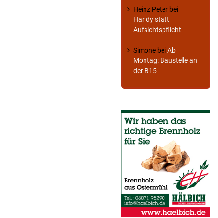
Heinz Peter
bei
Handy statt
Aufsichtspflicht
Simone
bei
Ab
Montag: Baustelle an
der B15