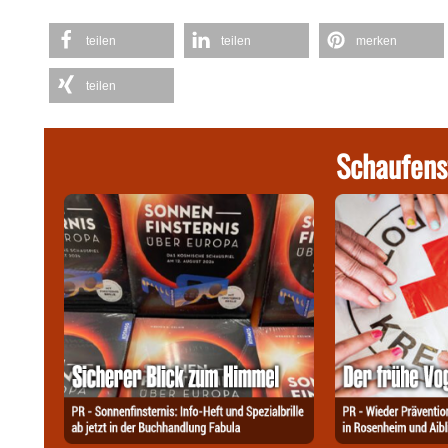
teilen
teilen
merken
teilen
Schaufens