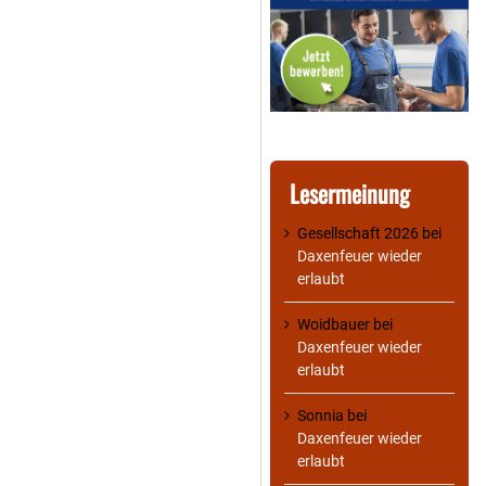
Lesermeinung
Gesellschaft 2026
bei
Daxenfeuer wieder
erlaubt
Woidbauer
bei
Daxenfeuer wieder
erlaubt
Sonnia
bei
Daxenfeuer wieder
erlaubt