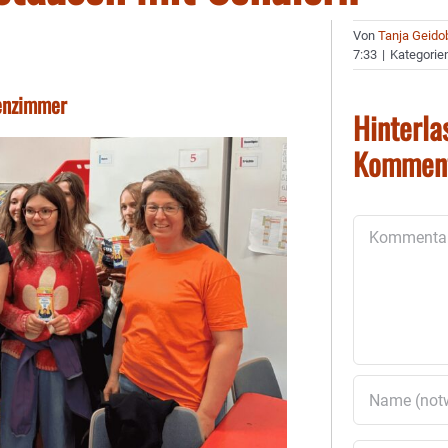
Von
Tanja Geido
7:33
|
Kategorie
senzimmer
Hinterla
Kommen
Kommentar