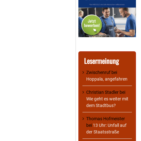
Lesermeinung
Zwischenruf
bei
Hoppala, angefahren
Christian Stadler
bei
Wie geht es weiter mit
dem Stadtbus?
Thomas Hofmeister
bei
13 Uhr: Unfall auf
der Staatsstraße