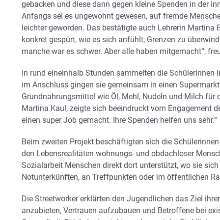
gebacken und diese dann gegen kleine Spenden in der Inne
Anfangs sei es ungewohnt gewesen, auf fremde Menschen
leichter geworden. Das bestätigte auch Lehrerin Martina
konkret gespürt, wie es sich anfühlt, Grenzen zu überwinde
manche war es schwer. Aber alle haben mitgemacht“, freut
In rund eineinhalb Stunden sammelten die Schülerinnen 
im Anschluss gingen sie gemeinsam in einen Supermarkt
Grundnahrungsmittel wie Öl, Mehl, Nudeln und Milch für d
Martina Kaul, zeigte sich beeindruckt vom Engagement d
einen super Job gemacht. Ihre Spenden helfen uns sehr.“
Beim zweiten Projekt beschäftigten sich die Schülerinn
den Lebensrealitäten wohnungs- und obdachloser Mensch
Sozialarbeit Menschen direkt dort unterstützt, wo sie sich 
Notunterkünften, an Treffpunkten oder im öffentlichen R
Die Streetworker erklärten den Jugendlichen das Ziel ihrer
anzubieten, Vertrauen aufzubauen und Betroffene bei exi