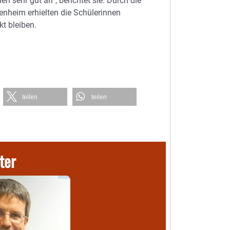
sehr gut an“, berichtet sie. Durch die
nheim erhielten die Schülerinnen
kt bleiben.
teilen
teilen
ter