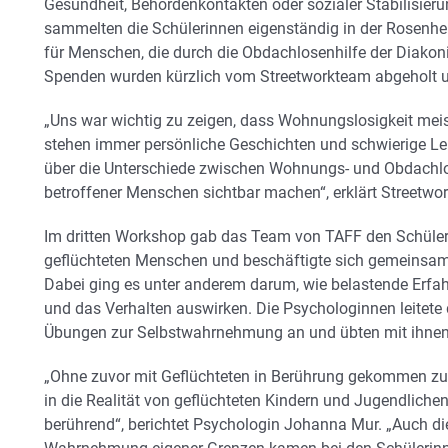
Gesundheit, Behördenkontakten oder sozialer Stabilisier
sammelten die Schülerinnen eigenständig in der Rosenh
für Menschen, die durch die Obdachlosenhilfe der Diakon
Spenden wurden kürzlich vom Streetworkteam abgeholt u
„Uns war wichtig zu zeigen, dass Wohnungslosigkeit meist
stehen immer persönliche Geschichten und schwierige Leb
über die Unterschiede zwischen Wohnungs- und Obdachlos
betroffener Menschen sichtbar machen“, erklärt Streetwor
Im dritten Workshop gab das Team von TAFF den Schülerin
geflüchteten Menschen und beschäftigte sich gemeinsa
Dabei ging es unter anderem darum, wie belastende Erfah
und das Verhalten auswirken. Die Psychologinnen leitete
Übungen zur Selbstwahrnehmung an und übten mit ihne
„Ohne zuvor mit Geflüchteten in Berührung gekommen zu 
in die Realität von geflüchteten Kindern und Jugendliche
berührend“, berichtet Psychologin Johanna Mur. „Auch d