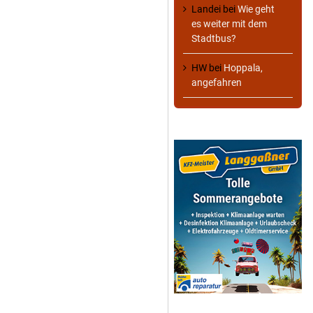
Landei
bei
Wie geht
es weiter mit dem
Stadtbus?
HW
bei
Hoppala,
angefahren