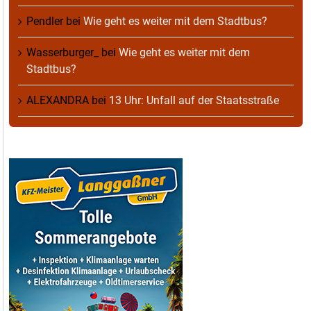
Pendler
bei
Wie geht es weiter mit dem Stadtbus?
Wasserburger_
bei
Wie geht es weiter mit dem
Stadtbus?
ALEXANDRA
bei
13 Uhr: Unfall auf der Staatsstraße