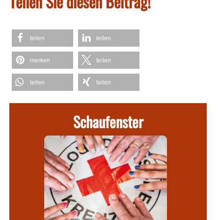
Teilen Sie diesen Beitrag!
teilen
teilen
merken
teilen
teilen
teilen
Schaufenster