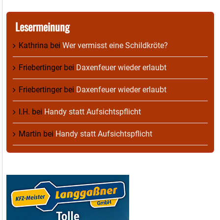
Lesermeinung
Kathrina
bei
Wer vermisst eine Schildkröte?
Friebertinger
bei
Daxenfeuer wieder erlaubt
Friebertinger
bei
Daxenfeuer wieder erlaubt
I.H.
bei
Handy statt Aufsichtspflicht
Martin
bei
Handy statt Aufsichtspflicht