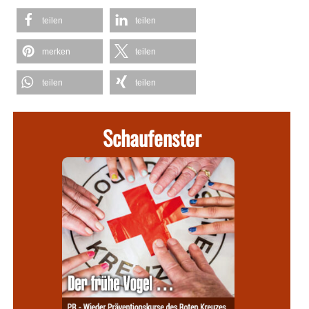
teilen
teilen
merken
teilen
teilen
teilen
Schaufenster