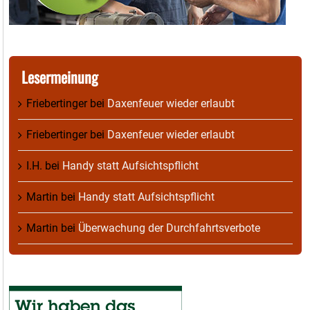
Lesermeinung
Friebertinger
bei
Daxenfeuer wieder erlaubt
Friebertinger
bei
Daxenfeuer wieder erlaubt
I.H.
bei
Handy statt Aufsichtspflicht
Martin
bei
Handy statt Aufsichtspflicht
Martin
bei
Überwachung der Durchfahrtsverbote