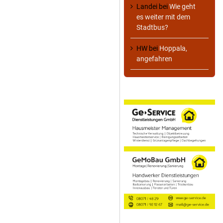
Landei
bei
Wie geht
es weiter mit dem
Stadtbus?
HW
bei
Hoppala,
angefahren