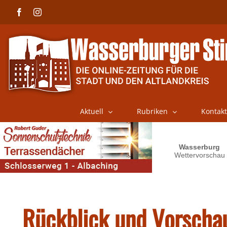
Skip
Facebook
Instagram
to
content
Aktuell
Rubriken
Kontakt
Rückblick und Vorscha