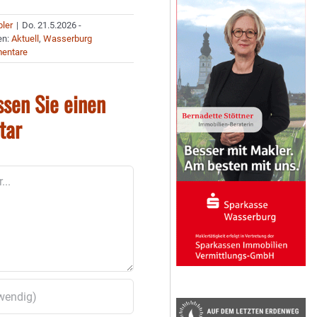
bler
|
Do. 21.5.2026 -
en:
Aktuell
,
Wasserburg
entare
ssen Sie einen
tar