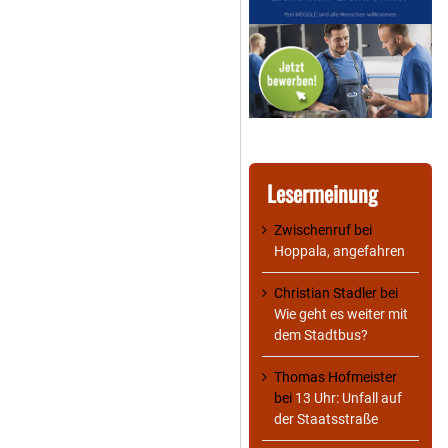
Lesermeinung
Zwischenruf
bei
Hoppala, angefahren
Christian Stadler
bei
Wie geht es weiter mit
dem Stadtbus?
Thomas Hofmeister
bei
13 Uhr: Unfall auf
der Staatsstraße