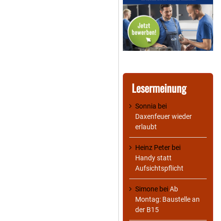
Lesermeinung
Sonnia
bei
Daxenfeuer wieder
erlaubt
Heinz Peter
bei
Handy statt
Aufsichtspflicht
Simone
bei
Ab
Montag: Baustelle an
der B15