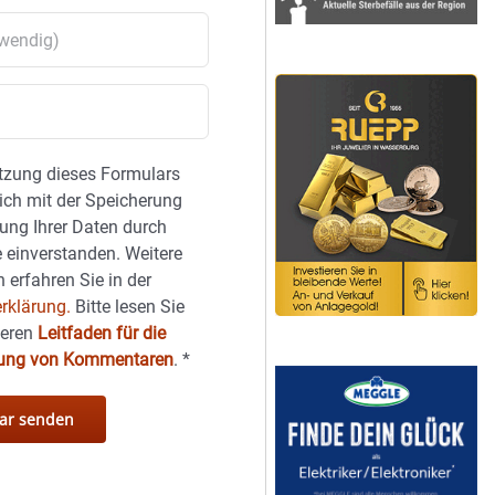
tzung dieses Formulars
sich mit der Speicherung
ung Ihrer Daten durch
 einverstanden. Weitere
 erfahren Sie in der
rklärung.
Bitte lesen Sie
seren
Leitfaden für die
hung von Kommentaren
.
*