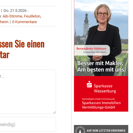
|
Do. 21.5.2026 -
n:
Aib-Stimme
,
Feuilleton
,
nheim
|
0 Kommentare
ssen Sie einen
tar