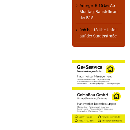
Anlieger B 15
bei
Ab
Montag: Baustelle an
der B15
fish
bei
13 Uhr: Unfall
auf der Staatsstraße