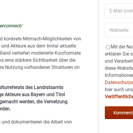
terconnect/
nd konkrete Mitmach‑Möglichkeiten von
 und Akteure aus dem Inntal aktuelle
Mit der Nu
ießend vertiefen moderierte Kurzformate
erklären Sie 
 eine stärkere Sichtbarkeit über die
und Verarbeit
re Nutzung vorhandener Strukturen im
diese Website
Informationen
Datenschutze
lturreferats des Landratsamts
hier auch un
ge Akteure aus Bayern und Tirol
Veröffentlic
r gemacht werden, die Vernetzung
rden.
n und dokumentieren die Arbeit von