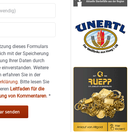
tzung dieses Formulars
sich mit der Speicherung
ung Ihrer Daten durch
 einverstanden. Weitere
 erfahren Sie in der
rklärung.
Bitte lesen Sie
seren
Leitfaden für die
hung von Kommentaren
.
*