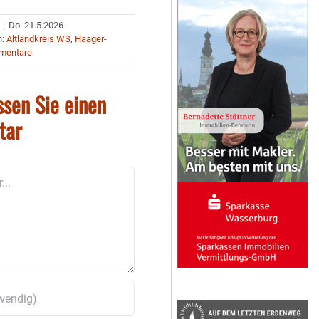
|
Do. 21.5.2026 -
n:
Altlandkreis WS
,
Haager-
mentare
ssen Sie einen
tar