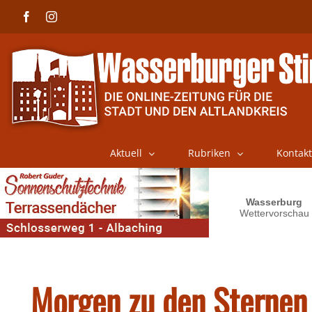
Skip
Facebook
Instagram
to
content
Aktuell
Rubriken
Kontakt
Morgen zu den Sternen