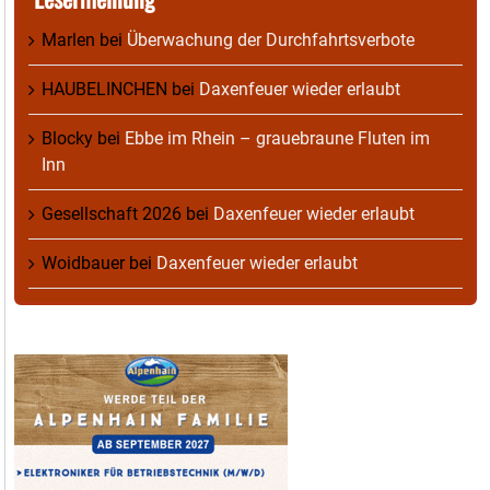
Marlen
bei
Überwachung der Durchfahrtsverbote
HAUBELINCHEN
bei
Daxenfeuer wieder erlaubt
Blocky
bei
Ebbe im Rhein – grauebraune Fluten im
Inn
Gesellschaft 2026
bei
Daxenfeuer wieder erlaubt
Woidbauer
bei
Daxenfeuer wieder erlaubt