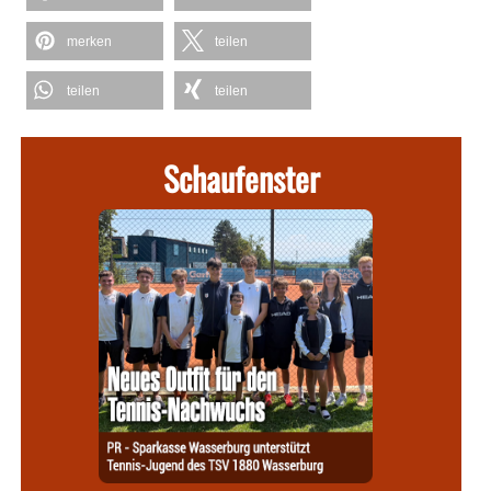
merken
teilen
teilen
teilen
Schaufenster