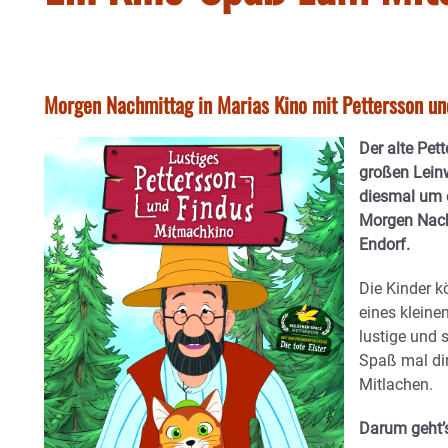
Morgen Nachmittag in Marias Kino mit Pettersson un
Der alte Pet
großen Lein
diesmal um 
Morgen Nach
Endorf.
Die Kinder 
eines kleine
lustige und 
Spaß mal dir
Mitlachen.
Darum geht’