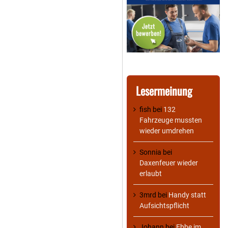
Lesermeinung
fish
bei
132
Fahrzeuge mussten
wieder umdrehen
Sonnia
bei
Daxenfeuer wieder
erlaubt
3mrd
bei
Handy statt
Aufsichtspflicht
Johann
bei
Ebbe im