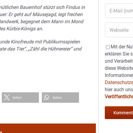
tlichen Bauernhof stürzt sich Findus in
er: Er geht auf Mäusejagd, legt frechen
Handwerk, begegnet dem Mann im Mond
des Kürbis-Königs an.
tunde Kinofreude mit Publikumsspielen
Mit der Nu
te das Tier“, „Zähl die Hühnereier“ und
erklären Sie 
und Verarbeit
diese Website
Informationen
Datenschutze
hier auch un
Veröffentlic
teilen
teilen