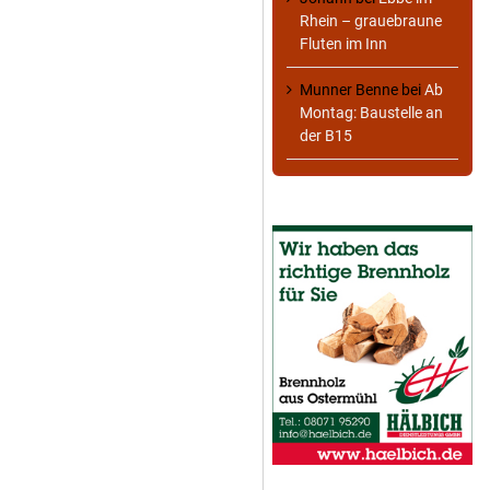
Rhein – grauebraune
Fluten im Inn
Munner Benne
bei
Ab
Montag: Baustelle an
der B15