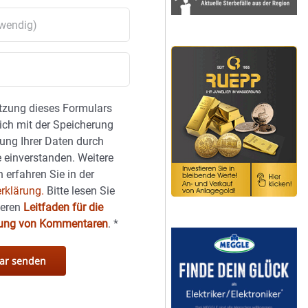
tzung dieses Formulars
sich mit der Speicherung
ung Ihrer Daten durch
 einverstanden. Weitere
 erfahren Sie in der
rklärung.
Bitte lesen Sie
seren
Leitfaden für die
hung von Kommentaren
.
*