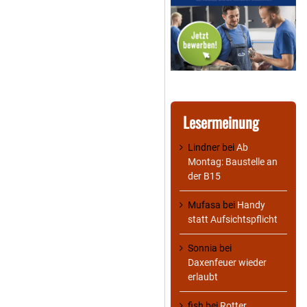
Lesermeinung
Lindner
bei
Ab
Montag: Baustelle an
der B15
Mufasa
bei
Handy
statt Aufsichtspflicht
Sonnia
bei
Daxenfeuer wieder
erlaubt
fish
bei
Rotter