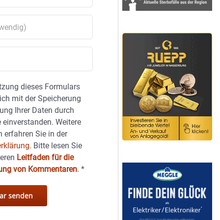
tzung dieses Formulars
sich mit der Speicherung
ung Ihrer Daten durch
 einverstanden. Weitere
 erfahren Sie in der
rklärung.
Bitte lesen Sie
seren
Leitfaden für die
hung von Kommentaren
.
*