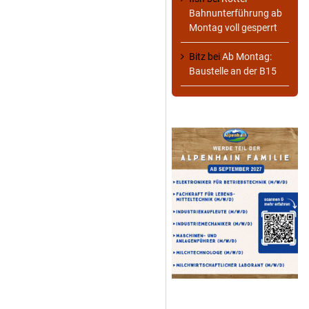
Bahnunterführung ab
Montag voll gesperrt
Bitz
bei
Ab Montag:
Baustelle an der B15