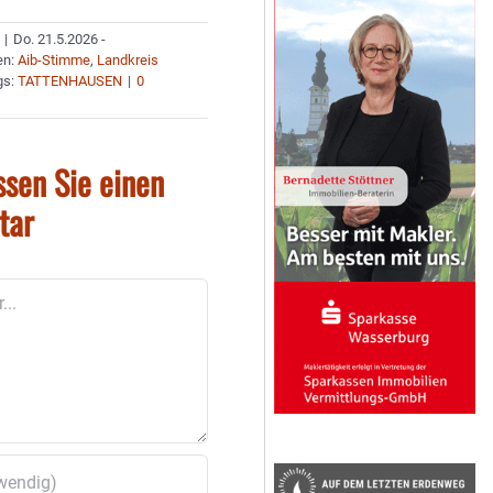
|
Do. 21.5.2026 -
en:
Aib-Stimme
,
Landkreis
gs:
TATTENHAUSEN
|
0
ssen Sie einen
tar