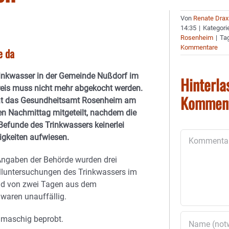
Von
Renate Drax
14:35
|
Kategori
Rosenheim
|
Ta
Kommentare
e da
inkwasser in der Gemeinde Nußdorf im
Hinterla
eis muss nicht mehr abgekocht werden.
Kommen
t das Gesundheitsamt Rosenheim am
en Nachmittag mitgeteilt, nachdem die
Befunde des Trinkwassers keinerlei
Kommentar
ligkeiten aufwiesen.
ngaben der Behörde wurden drei
lluntersuchungen des Trinkwassers im
d von zwei Tagen aus dem
waren unauffällig.
gmaschig beprobt.