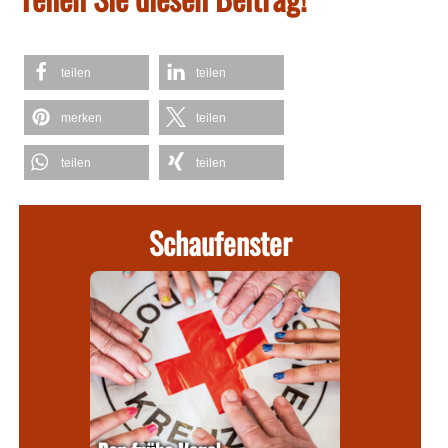
teilen
teilen
merken
teilen
teilen
teilen
Schaufenster