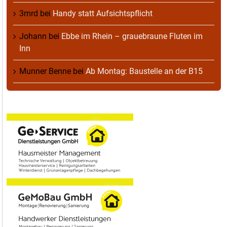
3mrd
bei
Handy statt Aufsichtspflicht
Johann
bei
Ebbe im Rhein – grauebraune Fluten im
Inn
Munner Benne
bei
Ab Montag: Baustelle an der B15