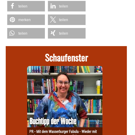
teilen
teilen
merken
teilen
teilen
teilen
Schaufenster