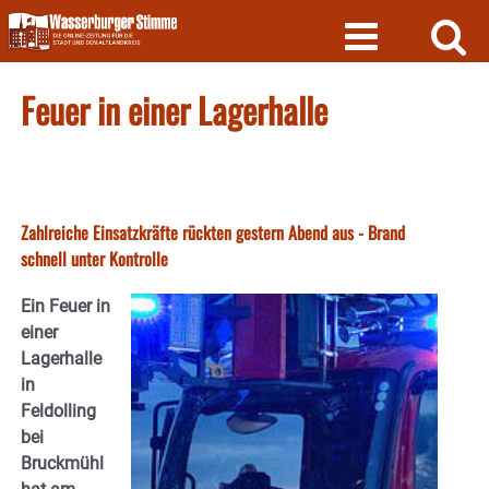
Skip
to
content
Feuer in einer Lagerhalle
Zahlreiche Einsatzkräfte rückten gestern Abend aus - Brand
schnell unter Kontrolle
Ein Feuer in
einer
Lagerhalle
in
Feldolling
bei
Bruckmühl