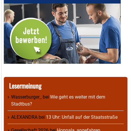
Lesermeinung
Wasserburger_
bei
Wie geht es weiter mit dem
Stadtbus?
ALEXANDRA
bei
13 Uhr: Unfall auf der Staatsstraße
Gesellschaft 2026
bei
Hoppala, angefahren