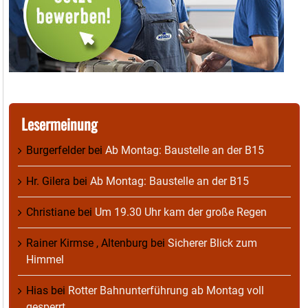
Lesermeinung
Burgerfelder
bei
Ab Montag: Baustelle an der B15
Hr. Gilera
bei
Ab Montag: Baustelle an der B15
Christiane
bei
Um 19.30 Uhr kam der große Regen
Rainer Kirmse , Altenburg
bei
Sicherer Blick zum
Himmel
Hias
bei
Rotter Bahnunterführung ab Montag voll
gesperrt