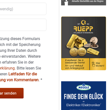
tzung dieses Formulars
sich mit der Speicherung
ung Ihrer Daten durch
 einverstanden. Weitere
 erfahren Sie in der
rklärung.
Bitte lesen Sie
seren
Leitfaden für die
hung von Kommentaren
.
*