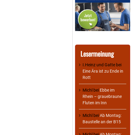
Lesermeinung
I.Heinz und Gatte
bei
Eine Ära ist zu Ende in
Rott
Michl
bei
Ebbe im
Rhein – grauebraune
Fluten im Inn
Michl
bei
Ab Montag:
Baustelle an der B15
Michl
bei
Ab Montag: