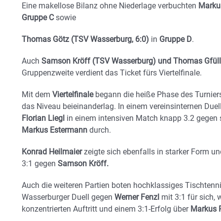
Eine makellose Bilanz ohne Niederlage verbuchten
Marku
Gruppe C
sowie
Thomas Götz (TSV Wasserburg, 6:0)
in
Gruppe D
.
Auch
Samson Kröff (TSV Wasserburg) und Thomas Gfüll
Gruppenzweite verdient das Ticket fürs Viertelfinale.
Mit dem
Viertelfinale
begann die heiße Phase des Turniers
das Niveau beieinanderlag. In einem vereinsinternen Duell
Florian Liegl
in einem intensiven Match knapp 3.2 gege
Markus Estermann
durch.
Konrad Heilmaier
zeigte sich ebenfalls in starker Form u
3:1 gegen
Samson Kröff.
Auch die weiteren Partien boten hochklassiges Tischtenn
Wasserburger Duell gegen
Werner Fenzl
mit 3:1 für sich,
konzentrierten Auftritt und einem 3:1-Erfolg über
Markus R