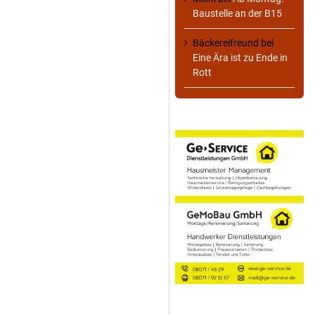
Baustelle an der B15
Bäckereifreund
bei
Eine Ära ist zu Ende in
Rott