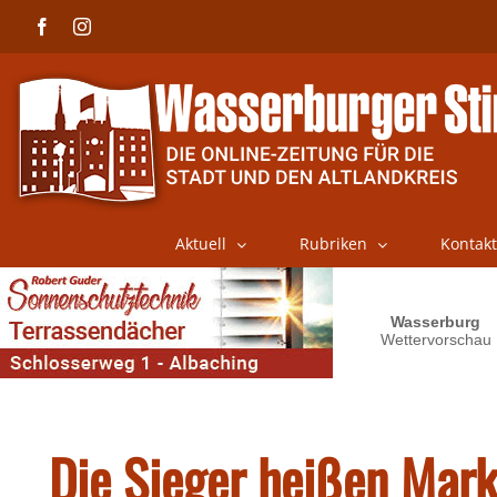
Skip
Facebook
Instagram
to
content
Aktuell
Rubriken
Kontakt
Die Sieger heißen Marku