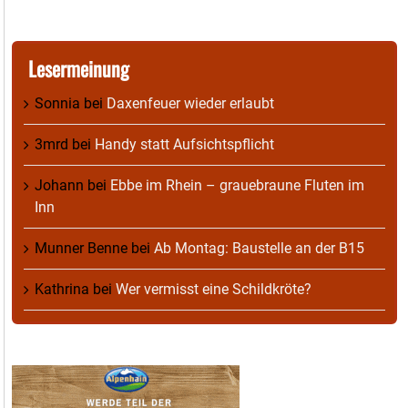
Lesermeinung
Sonnia
bei
Daxenfeuer wieder erlaubt
3mrd
bei
Handy statt Aufsichtspflicht
Johann
bei
Ebbe im Rhein – grauebraune Fluten im
Inn
Munner Benne
bei
Ab Montag: Baustelle an der B15
Kathrina
bei
Wer vermisst eine Schildkröte?