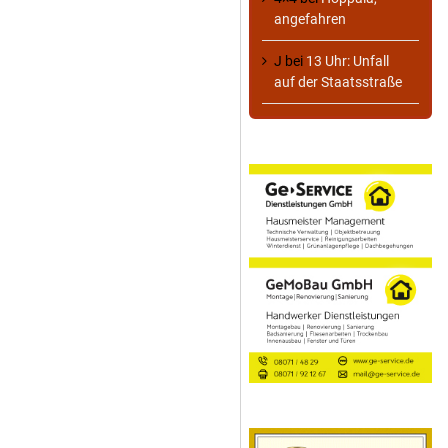
angefahren
J
bei
13 Uhr: Unfall
auf der Staatsstraße