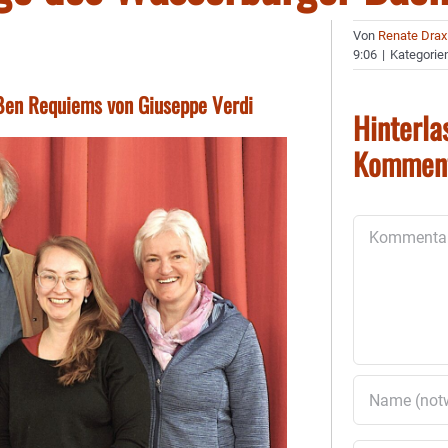
Von
Renate Drax
9:06
|
Kategorie
oßen Requiems von Giuseppe Verdi
Hinterla
Kommen
Kommentar