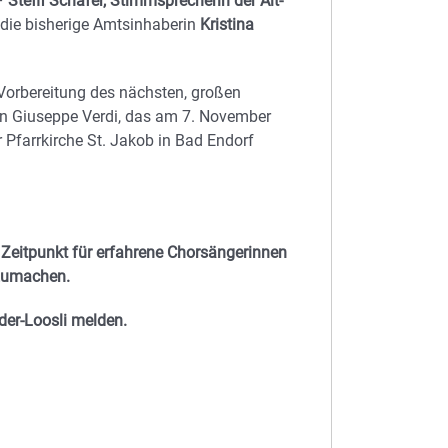
 –
Steffi Schäfer, Stimmsprecherin der Alt-
ie bisherige Amtsinhaberin
Kristina
 Vorbereitung des nächsten, großen
on Giuseppe Verdi, das am 7. November
Pfarrkirche St. Jakob in Bad Endorf
r Zeitpunkt für erfahrene Chorsängerinnen
tzumachen.
eder-Loosli melden.