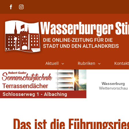
Skip
Facebook
Instagram
to
content
Aktuell
Rubriken
Kontakt
Das ist die Führungsri