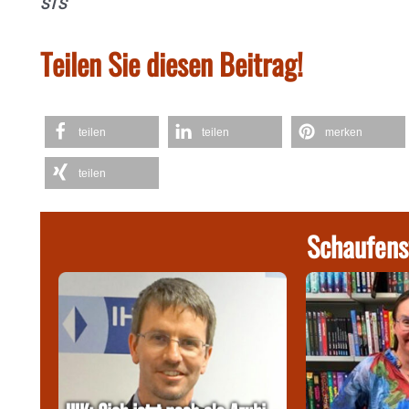
STS
Teilen Sie diesen Beitrag!
teilen
teilen
merken
teilen
Schaufens