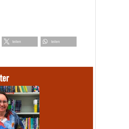
teilen
teilen
ter