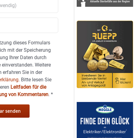
tzung dieses Formulars
sich mit der Speicherung
ung Ihrer Daten durch
 einverstanden. Weitere
 erfahren Sie in der
rklärung.
Bitte lesen Sie
seren
Leitfaden für die
hung von Kommentaren
.
*