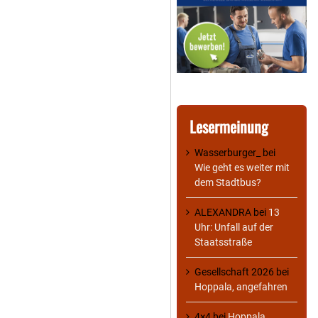
Lesermeinung
Wasserburger_
bei
Wie geht es weiter mit
dem Stadtbus?
ALEXANDRA
bei
13
Uhr: Unfall auf der
Staatsstraße
Gesellschaft 2026
bei
Hoppala, angefahren
4×4
bei
Hoppala,