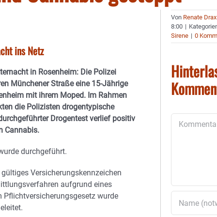
Von
Renate Drax
8:00
|
Kategorie
Sirene
|
0 Komm
cht ins Netz
Hinterla
ternacht in Rosenheim: Die Polizei
Kommen
ren Münchener Straße eine 15-Jährige
nheim mit ihrem Moped. Im Rahmen
kten die Polizisten drogentypische
 durchgeführter Drogentest verlief positiv
Kommentar
n Cannabis.
wurde durchgeführt.
gültiges Versicherungskennzeichen
ittlungsverfahren aufgrund eines
 Pflichtversicherungsgesetz wurde
leitet.