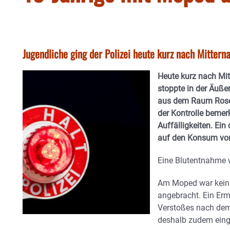
Jugendliche ging der Polizei heute kurz nach Mitterna
Heute kurz nach Mit
stoppte in der Äuße
aus dem Raum Rose
der Kontrolle bemer
Auffälligkeiten. Ein
auf den Konsum vo
Eine Blutentnahme 
Am Moped war kein 
angebracht. Ein Erm
Verstoßes nach dem
deshalb zudem einge