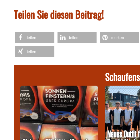
Teilen Sie diesen Beitrag!
teilen
teilen
merken
teilen
Schaufens