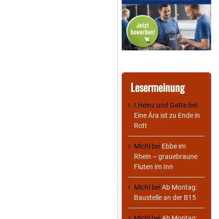
Lesermeinung
I.Heinz und Gatte
bei
Eine Ära ist zu Ende in
Rott
Michl
bei
Ebbe im
Rhein – grauebraune
Fluten im Inn
Michl
bei
Ab Montag:
Baustelle an der B15
Michl
bei
Ab Montag: