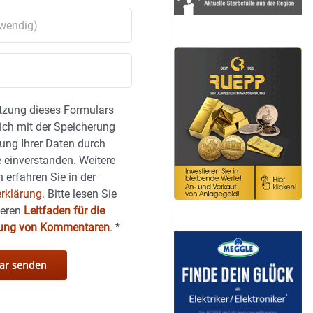
tzung dieses Formulars
sich mit der Speicherung
ung Ihrer Daten durch
 einverstanden. Weitere
 erfahren Sie in der
rklärung.
Bitte lesen Sie
seren
Leitfaden für die
hung von Kommentaren
.
*