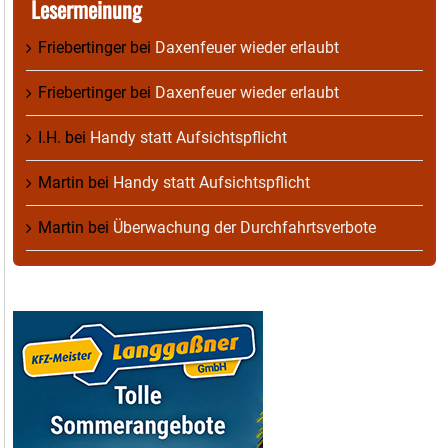
Lesermeinung
Friebertinger
bei
Daxenfeuer wieder erlaubt
Friebertinger
bei
Daxenfeuer wieder erlaubt
I.H.
bei
Handy statt Aufsichtspflicht
Martin
bei
Handy statt Aufsichtspflicht
Martin
bei
Überwachung der Durchfahrtsverbote