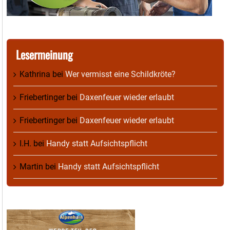
Lesermeinung
Kathrina
bei
Wer vermisst eine Schildkröte?
Friebertinger
bei
Daxenfeuer wieder erlaubt
Friebertinger
bei
Daxenfeuer wieder erlaubt
I.H.
bei
Handy statt Aufsichtspflicht
Martin
bei
Handy statt Aufsichtspflicht