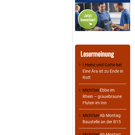
Lesermeinung
I.Heinz und Gatte
bei
Eine Ära ist zu Ende in
Rott
Michl
bei
Ebbe im
Rhein – grauebraune
Fluten im Inn
Michl
bei
Ab Montag:
Baustelle an der B15
Michl
bei
Ab Montag: