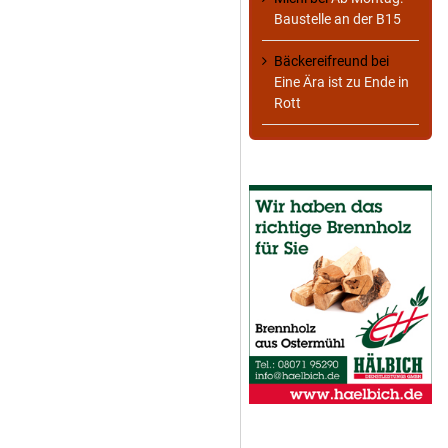
Baustelle an der B15
Bäckereifreund
bei
Eine Ära ist zu Ende in
Rott