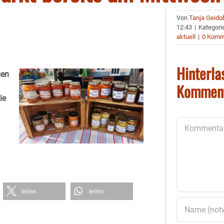
Von
Tanja Geido
12:43
|
Kategori
aktuell
|
0 Komm
Hinterla
gen
Kommen
ie
Kommentar
teilen
teilen