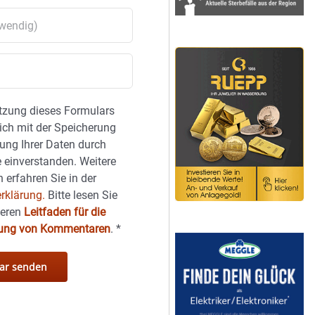
tzung dieses Formulars
sich mit der Speicherung
ung Ihrer Daten durch
 einverstanden. Weitere
 erfahren Sie in der
rklärung.
Bitte lesen Sie
seren
Leitfaden für die
hung von Kommentaren
.
*