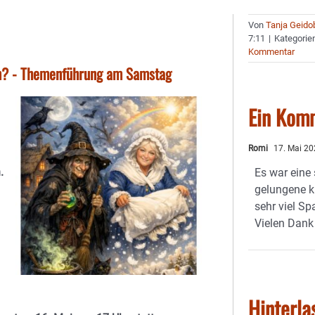
Von
Tanja Geido
7:11
|
Kategorie
Kommentar
n? - Themenführung am Samstag
Ein Kom
Romi
17. Mai 20
.
Es war eine 
gelungene k
sehr viel S
Vielen Dank 
Hinterla