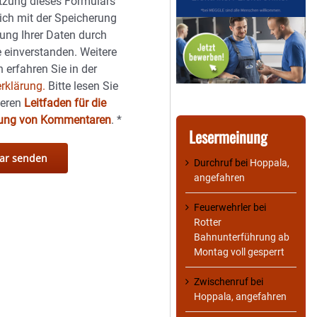
tzung dieses Formulars
sich mit der Speicherung
ung Ihrer Daten durch
 einverstanden. Weitere
 erfahren Sie in der
rklärung.
Bitte lesen Sie
seren
Leitfaden für die
hung von Kommentaren
.
*
Lesermeinung
Durchruf
bei
Hoppala,
angefahren
Feuerwehrler
bei
Rotter
Bahnunterführung ab
Montag voll gesperrt
Zwischenruf
bei
Hoppala, angefahren