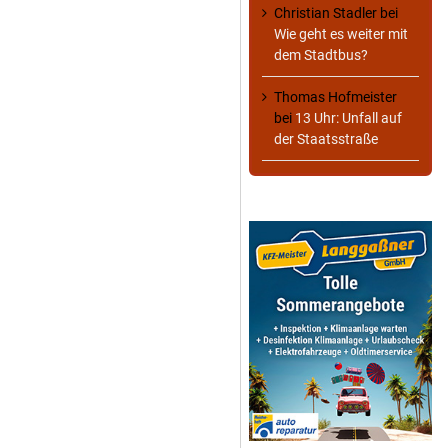
Christian Stadler
bei
Wie geht es weiter mit
dem Stadtbus?
Thomas Hofmeister
bei
13 Uhr: Unfall auf
der Staatsstraße