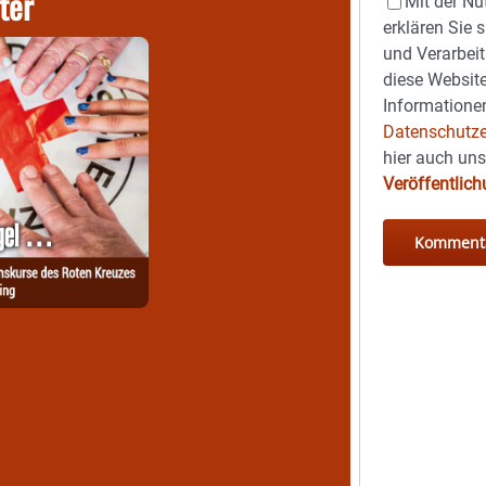
ter
Mit der Nu
erklären Sie 
und Verarbeit
diese Website
Informationen
Datenschutze
hier auch un
Veröffentlic