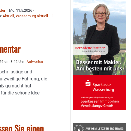
bler
|
Mo. 11.5.2026 -
n:
Aktuell
,
Wasserburg aktuell
|
1
mentar
26 um 8:42 Uhr
- Antworten
sehr lustige und
urzweilige Führung, die
paß gemacht hat.
für die schöne Idee.
ssen Sie einen