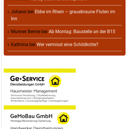
Johann
bei
Ebbe im Rhein – grauebraune Fluten im
Inn
Munner Benne
bei
Ab Montag: Baustelle an der B15
Kathrina
bei
Wer vermisst eine Schildkröte?