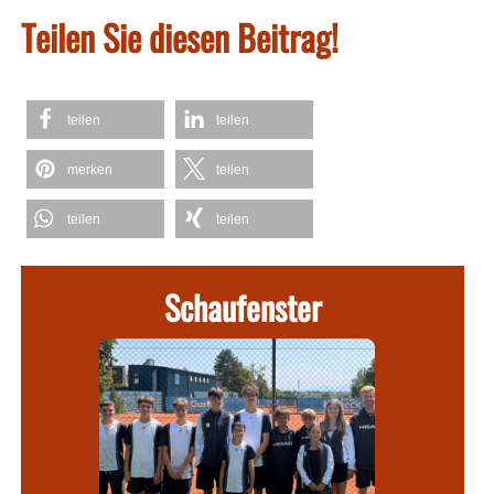
Teilen Sie diesen Beitrag!
teilen
teilen
merken
teilen
teilen
teilen
Schaufenster