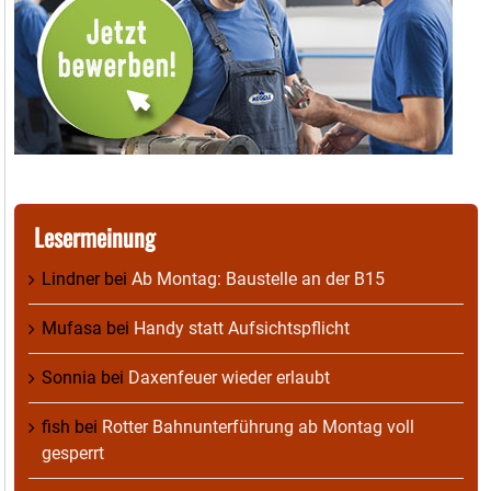
Lesermeinung
Lindner
bei
Ab Montag: Baustelle an der B15
Mufasa
bei
Handy statt Aufsichtspflicht
Sonnia
bei
Daxenfeuer wieder erlaubt
fish
bei
Rotter Bahnunterführung ab Montag voll
gesperrt