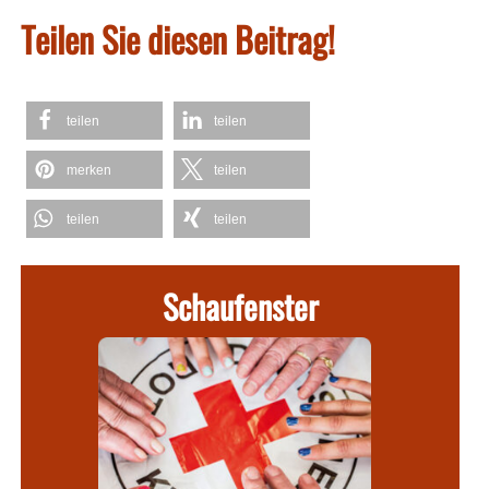
Teilen Sie diesen Beitrag!
teilen
teilen
merken
teilen
teilen
teilen
Schaufenster