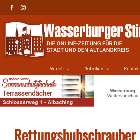
Skip
Facebook
Instagram
to
content
Aktuell
Rubriken
Kontakt
Rettungshubschrauber 