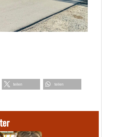
teilen
teilen
ter