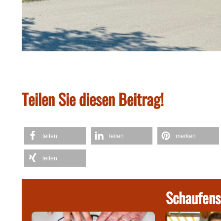
Teilen Sie diesen Beitrag!
teilen
teilen
merken
teilen
Schaufens