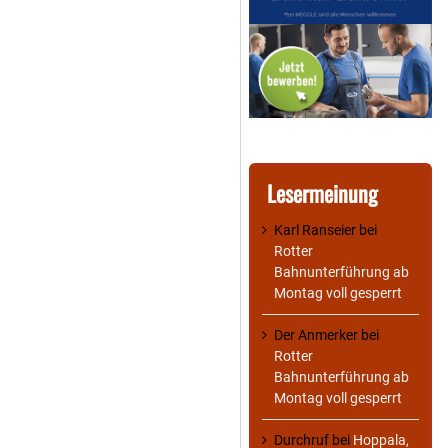
Lesermeinung
Karl Ranseier
bei
Rotter
Bahnunterführung ab
Montag voll gesperrt
Der Anmerker
bei
Rotter
Bahnunterführung ab
Montag voll gesperrt
Durchruf
bei
Hoppala,