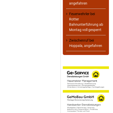
angefahren
Feuerwehrler
bei
Rotter
Bahnunterführung ab
Montag voll gesperrt
Zwischenruf
bei
Hoppala, angefahren