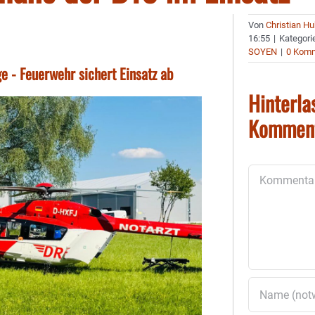
Von
Christian H
16:55
|
Kategori
SOYEN
|
0 Kom
e - Feuerwehr sichert Einsatz ab
Hinterla
Kommen
Kommentar