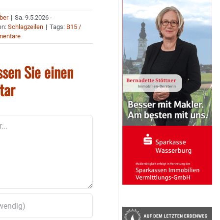
uber
|
Sa. 9.5.2026 -
en:
Schlagzeilen
|
Tags:
B15 /
mentare
ssen Sie einen
tar