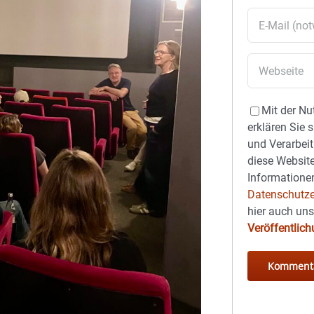
Mit der Nu
erklären Sie 
und Verarbeit
diese Website
Informationen
Datenschutze
hier auch un
Veröffentlic