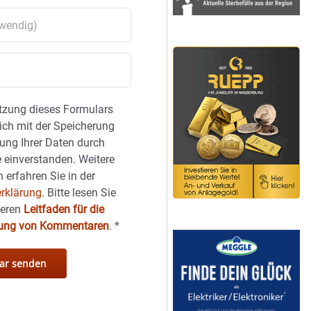
tzung dieses Formulars
sich mit der Speicherung
ung Ihrer Daten durch
 einverstanden. Weitere
 erfahren Sie in der
rklärung.
Bitte lesen Sie
seren
Leitfaden für die
hung von Kommentaren
.
*