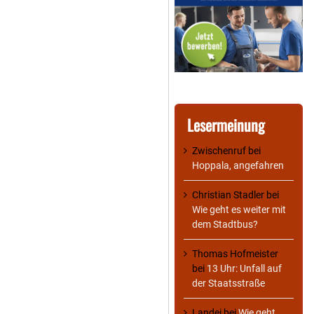
Lesermeinung
Zwischenruf
bei
Hoppala, angefahren
Christian Stadler
bei
Wie geht es weiter mit
dem Stadtbus?
Thomas Hofmeister
bei
13 Uhr: Unfall auf
der Staatsstraße
Landei
bei
Wie geht