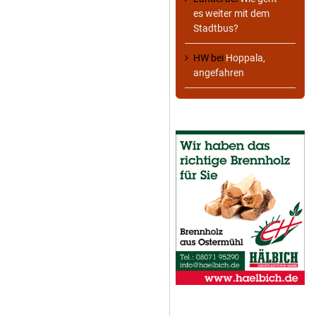
es weiter mit dem
Stadtbus?
HW
bei
Hoppala,
angefahren