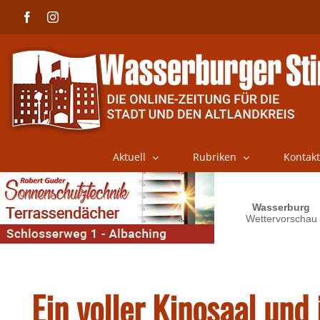
Skip
Facebook
Instagram
to
content
Aktuell
Rubriken
Kontakt
Ein voller Kinosaal und