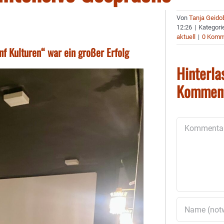
Von
Tanja Geido
12:26
|
Kategori
aktuell
|
0 Komm
 Kulturen“ war ein großer Erfolg
Hinterla
Kommen
Kommentar