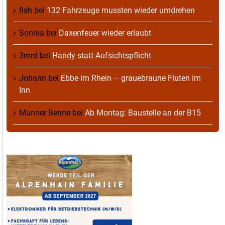
fish
bei
132 Fahrzeuge mussten wieder umdrehen
Sonnia
bei
Daxenfeuer wieder erlaubt
3mrd
bei
Handy statt Aufsichtspflicht
Johann
bei
Ebbe im Rhein – grauebraune Fluten im
Inn
Munner Benne
bei
Ab Montag: Baustelle an der B15