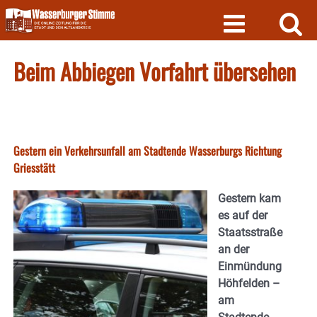
Skip
to
content
Beim Abbiegen Vorfahrt übersehen
Gestern ein Verkehrsunfall am Stadtende Wasserburgs Richtung
Griesstätt
Gestern kam
es auf der
Staatsstraße
an der
Einmündung
Höhfelden –
am