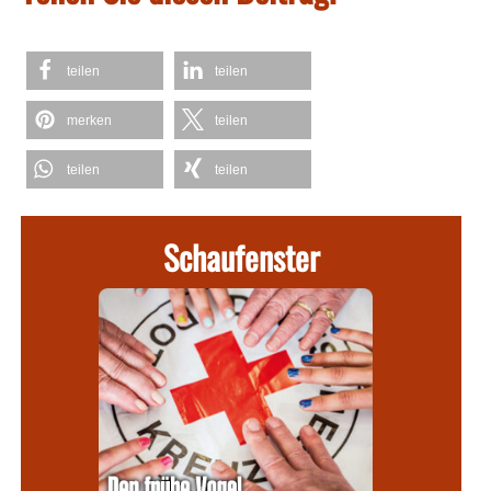
teilen
teilen
merken
teilen
teilen
teilen
Schaufenster