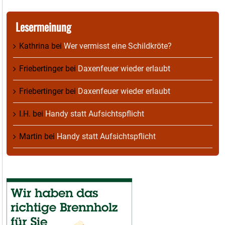
Lesermeinung
Kathrina
bei
Wer vermisst eine Schildkröte?
Friebertinger
bei
Daxenfeuer wieder erlaubt
Friebertinger
bei
Daxenfeuer wieder erlaubt
I.H.
bei
Handy statt Aufsichtspflicht
Martin
bei
Handy statt Aufsichtspflicht