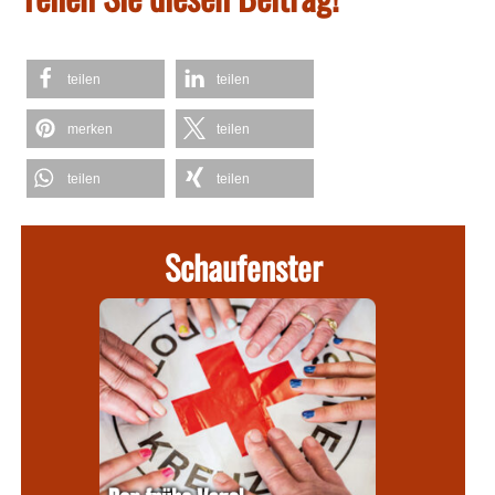
teilen
teilen
merken
teilen
teilen
teilen
Schaufenster