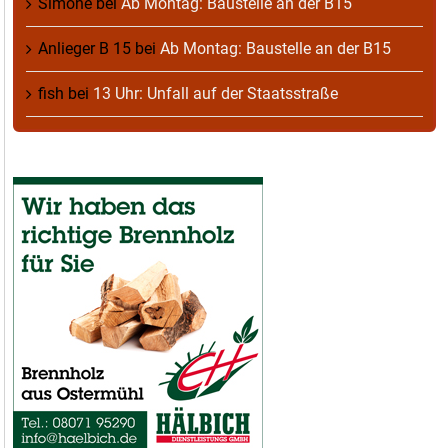
Simone
bei
Ab Montag: Baustelle an der B15
Anlieger B 15
bei
Ab Montag: Baustelle an der B15
fish
bei
13 Uhr: Unfall auf der Staatsstraße