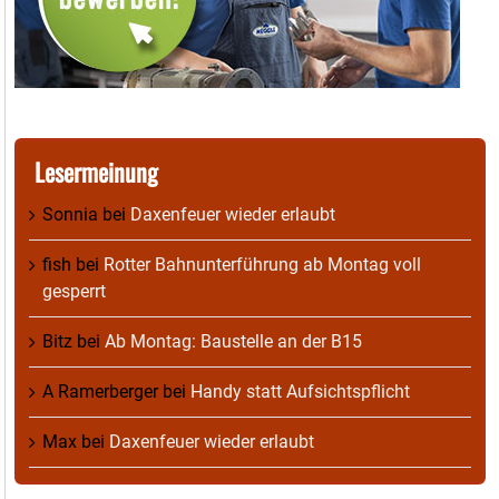
Lesermeinung
Sonnia
bei
Daxenfeuer wieder erlaubt
fish
bei
Rotter Bahnunterführung ab Montag voll
gesperrt
Bitz
bei
Ab Montag: Baustelle an der B15
A Ramerberger
bei
Handy statt Aufsichtspflicht
Max
bei
Daxenfeuer wieder erlaubt