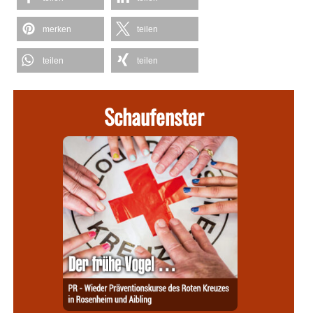
merken
teilen
teilen
teilen
Schaufenster