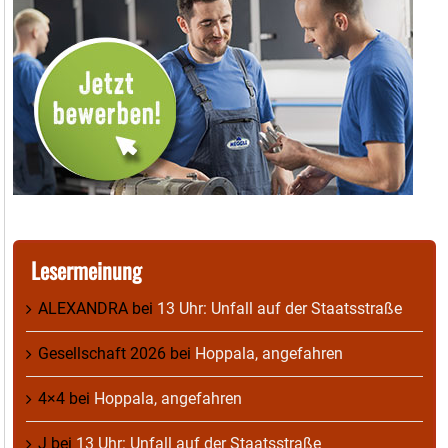
Lesermeinung
ALEXANDRA
bei
13 Uhr: Unfall auf der Staatsstraße
Gesellschaft 2026
bei
Hoppala, angefahren
4×4
bei
Hoppala, angefahren
J
bei
13 Uhr: Unfall auf der Staatsstraße