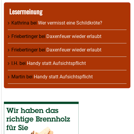
Lesermeinung
Kathrina
bei
Wer vermisst eine Schildkröte?
Friebertinger
bei
Daxenfeuer wieder erlaubt
Friebertinger
bei
Daxenfeuer wieder erlaubt
I.H.
bei
Handy statt Aufsichtspflicht
Martin
bei
Handy statt Aufsichtspflicht