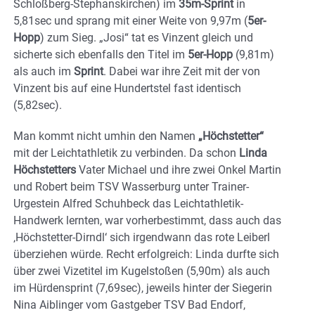
Schloßberg-Stephanskirchen) im
35m-Sprint
in
5,81sec und sprang mit einer Weite von 9,97m (
5er-
Hopp
) zum Sieg. „Josi“ tat es Vinzent gleich und
sicherte sich ebenfalls den Titel im
5er-Hopp
(9,81m)
als auch im
Sprint
. Dabei war ihre Zeit mit der von
Vinzent bis auf eine Hundertstel fast identisch
(5,82sec).
Man kommt nicht umhin den Namen
„Höchstetter“
mit der Leichtathletik zu verbinden. Da schon
Linda
Höchstetters
Vater Michael und ihre zwei Onkel Martin
und Robert beim TSV Wasserburg unter Trainer-
Urgestein Alfred Schuhbeck das Leichtathletik-
Handwerk lernten, war vorherbestimmt, dass auch das
‚Höchstetter-Dirndl‘ sich irgendwann das rote Leiberl
überziehen würde. Recht erfolgreich: Linda durfte sich
über zwei Vizetitel im Kugelstoßen (5,90m) als auch
im Hürdensprint (7,69sec), jeweils hinter der Siegerin
Nina Aiblinger vom Gastgeber TSV Bad Endorf,