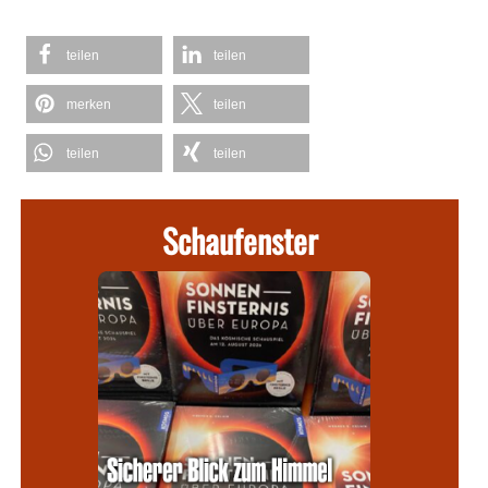
teilen
teilen
merken
teilen
teilen
teilen
Schaufenster