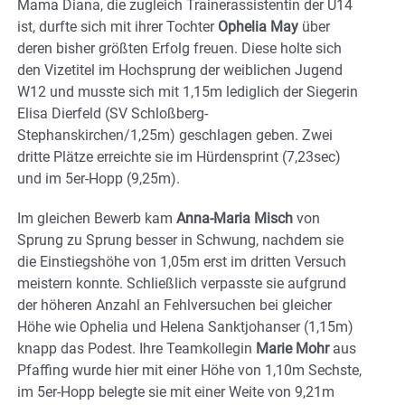
Mama Diana, die zugleich Trainerassistentin der U14
ist, durfte sich mit ihrer Tochter
Ophelia May
über
deren bisher größten Erfolg freuen. Diese holte sich
den Vizetitel im Hochsprung der weiblichen Jugend
W12 und musste sich mit 1,15m lediglich der Siegerin
Elisa Dierfeld (SV Schloßberg-
Stephanskirchen/1,25m) geschlagen geben. Zwei
dritte Plätze erreichte sie im Hürdensprint (7,23sec)
und im 5er-Hopp (9,25m).
Im gleichen Bewerb kam
Anna-Maria Misch
von
Sprung zu Sprung besser in Schwung, nachdem sie
die Einstiegshöhe von 1,05m erst im dritten Versuch
meistern konnte. Schließlich verpasste sie aufgrund
der höheren Anzahl an Fehlversuchen bei gleicher
Höhe wie Ophelia und Helena Sanktjohanser (1,15m)
knapp das Podest. Ihre Teamkollegin
Marie Mohr
aus
Pfaffing wurde hier mit einer Höhe von 1,10m Sechste,
im 5er-Hopp belegte sie mit einer Weite von 9,21m