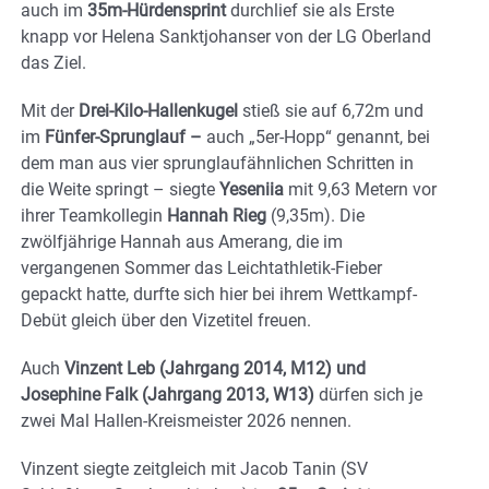
auch im
35m-Hürdensprint
durchlief sie als Erste
knapp vor Helena Sanktjohanser von der LG Oberland
das Ziel.
Mit der
Drei-Kilo-Hallenkugel
stieß sie auf 6,72m und
im
Fünfer-Sprunglauf –
auch „5er-Hopp“ genannt, bei
dem man aus vier sprunglaufähnlichen Schritten in
die Weite springt – siegte
Yeseniia
mit 9,63 Metern vor
ihrer Teamkollegin
Hannah Rieg
(9,35m). Die
zwölfjährige Hannah aus Amerang, die im
vergangenen Sommer das Leichtathletik-Fieber
gepackt hatte, durfte sich hier bei ihrem Wettkampf-
Debüt gleich über den Vizetitel freuen.
Auch
Vinzent Leb (Jahrgang 2014, M12) und
Josephine Falk (Jahrgang 2013, W13)
dürfen sich je
zwei Mal Hallen-Kreismeister 2026 nennen.
Vinzent siegte zeitgleich mit Jacob Tanin (SV