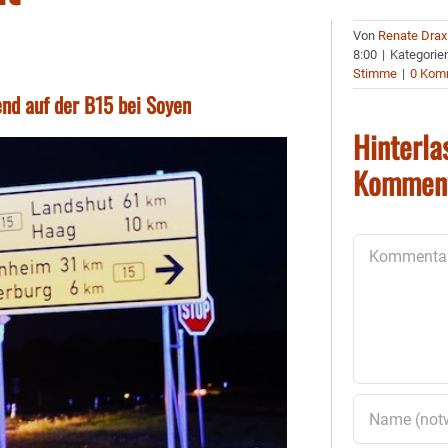
Von
Renate Drax
8:00
|
Kategorie
Stimme
|
0 Kom
end auf der B15 bei Soyen
Hinterla
Kommen
Kommentar