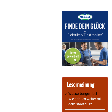
Lesermeinung
Wasserburger_
bei
Wie geht es weiter mit
dem Stadtbus?