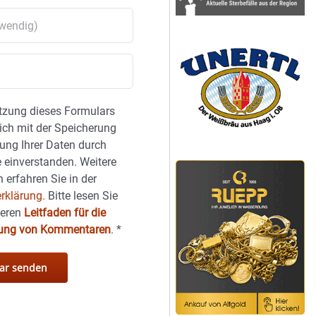
tzung dieses Formulars
sich mit der Speicherung
ung Ihrer Daten durch
 einverstanden. Weitere
 erfahren Sie in der
rklärung.
Bitte lesen Sie
seren
Leitfaden für die
hung von Kommentaren
.
*