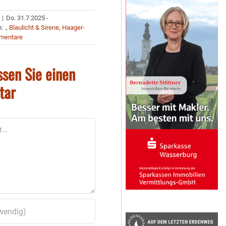
|
Do. 31.7.2025 -
n:
.
,
Blaulicht & Sirene
,
Haager-
mentare
ssen Sie einen
tar